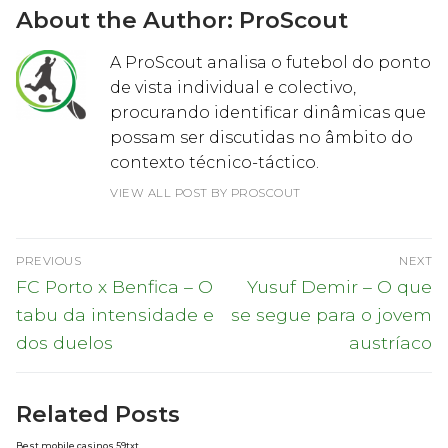
About the Author:
ProScout
A ProScout analisa o futebol do ponto
de vista individual e colectivo,
procurando identificar dinâmicas que
possam ser discutidas no âmbito do
contexto técnico-táctico.
VIEW ALL POST BY PROSCOUT
Navegação
PREVIOUS
NEXT
de
Previous
Next
FC Porto x Benfica – O
Yusuf Demir – O que
post:
post:
artigos
tabu da intensidade e
se segue para o jovem
dos duelos
austríaco
Related Posts
Best mobile casinos 59txt