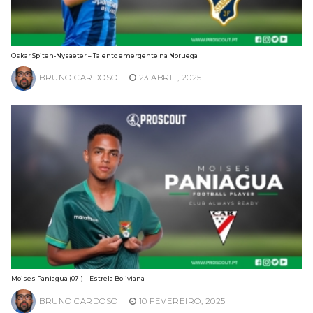
Oskar Spiten-Nysaeter – Talento emergente na Noruega
BRUNO CARDOSO
23 ABRIL, 2025
Moises Paniagua (07′) – Estrela Boliviana
BRUNO CARDOSO
10 FEVEREIRO, 2025