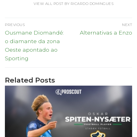
VIEW ALL POST BY RICARDO DOMINGUES
Navegação
PREVIOUS
NEXT
de
Previous
Next
Ousmane Diomandé:
Alternativas a Enzo
post:
post:
artigos
o diamante da zona
Oeste apontado ao
Sporting
Related Posts