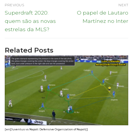
Navegação
PREVIOUS
NEXT
de
Previous
Next
Superdraft 2020:
O papel de Lautaro
post:
post:
artigos
quem são as novas
Martínez no Inter
estrelas da MLS?
Related Posts
[:en]Juventus vs Napoli: Defensive Organization of Napoli[:]