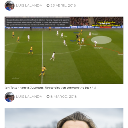
LUÍS LALANDA
23 ABRIL, 2018
[:en]Tottenham vs Juventus: No coordination between the back 4[:]
LUÍS LALANDA
8 MARÇO, 2018