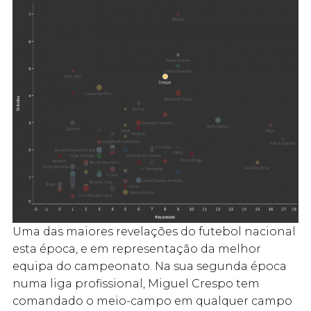
Uma das maiores revelações do futebol nacional
esta época, e em representação da melhor
equipa do campeonato. Na sua segunda época
numa liga profissional, Miguel Crespo tem
comandado o meio-campo em qualquer campo