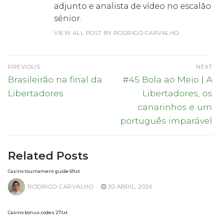
adjunto e analista de vídeo no escalão
sénior.
VIEW ALL POST BY RODRIGO CARVALHO
Navegação
PREVIOUS
NEXT
de
Previous
Next
Brasileirão na final da
#45 Bola ao Meio | A
post:
post:
artigos
Libertadores
Libertadores, os
canarinhos e um
português imparável
Related Posts
Casino tournament guide 61txt
RODRIGO CARVALHO
30 ABRIL, 2026
Casino bonus codes 27txt