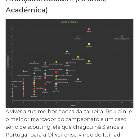
Académica)
A viver a sua melhor época da carreira, Bouldini é
o melhor marcador do campeonato e um caso
sério de scouting, ele que chegou há 3 anos a
Portugal para a Oliveirense, vindo do Ittihad