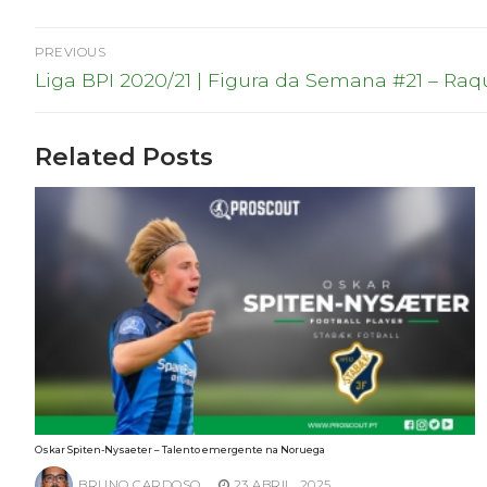
Navegação
PREVIOUS
Previous
de
Liga BPI 2020/21 | Figura da Semana #21 – Ra
post:
artigos
Related Posts
Oskar Spiten-Nysaeter – Talento emergente na Noruega
BRUNO CARDOSO
23 ABRIL, 2025