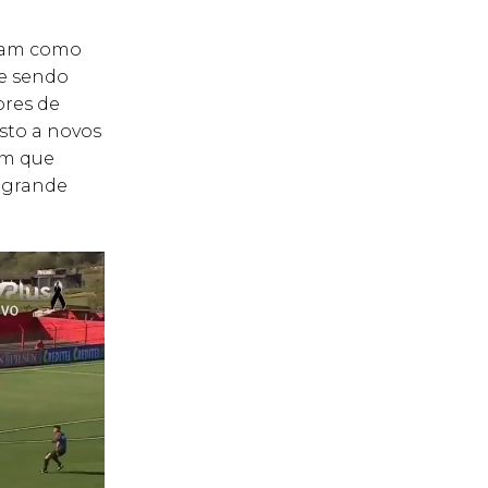
ocam como
te sendo
ores de
sto a novos
em que
 grande