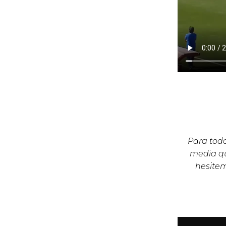
Para todo
media qu
hesite