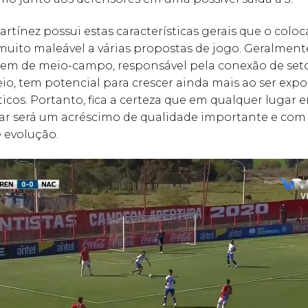
rtínez possui estas características gerais que o col
uito maleável a várias propostas de jogo. Geralmen
mem de meio-campo, responsável pela conexão de set
io, tem potencial para crescer ainda mais ao ser expo
ticos. Portanto, fica a certeza que em qualquer lugar 
r será um acréscimo de qualidade importante e com
 evolução.