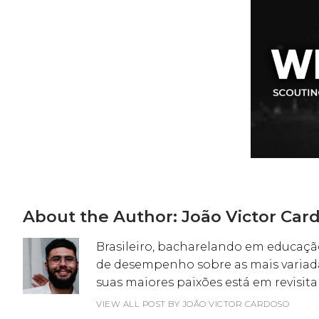
About the Author:
João Victor Car
Brasileiro, bacharelando em educação
de desempenho sobre as mais variada
suas maiores paixões está em revisit
VIEW ALL POST BY JOÃO VICTOR CARDOSO