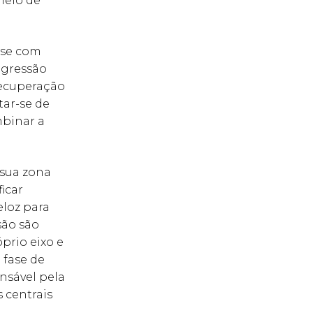
neio de
-se com
ogressão
recuperação
tar-se de
mbinar a
 sua zona
ficar
eloz para
são são
prio eixo e
 fase de
nsável pela
 centrais