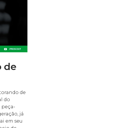
o de
torando de
al do
a peça-
eração, já
ai em seu