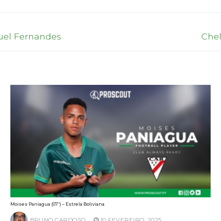
Next
quel Fernandes
Chel
post:
Moises Paniagua (07′) – Estrela Boliviana
BRUNO CARDOSO
10 FEVEREIRO, 2025