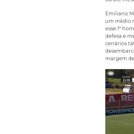
Emiliano Ma
um médio m
esse 1º ho
defesa e me
cenários tá
desembarca
margem de