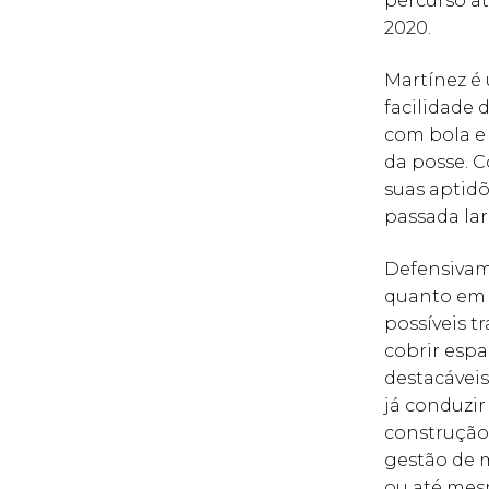
percurso at
2020.
Martínez é
facilidade
com bola e
da posse.
suas aptidõ
passada lar
Defensivam
quanto em s
possíveis t
cobrir espa
destacáveis
já conduzir
construção 
gestão de 
ou até mes