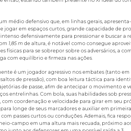
é então, estando também presente no XI ideal do tor
 um médio defensivo que, em linhas gerais, apresenta
 de jogar em espaços curtos, grande capacidade de pr
 intenso defensivamente para pressionar e buscar a 
 Com
1,85 m
de altura, é notável como consegue aprovei
es físicas para se sobrepor sobre os adversários, a co
ga com equilíbrio e firmeza nas ações.
ente é um jogador agressivo nos embates (tanto em
altos de pressão), com boa leitura táctica para identi
rajetórias de passe, afim de antecipar o movimento e v
ços entrelinhas. Com bola, suas habilidades sob pres
, com coordenação e velocidade para girar em seu pró
 para longe de seus marcadores e auxiliar em primeira
com passes curtos ou conduções. Ademais, fica respo
meio-campo em uma altura mais recuada, próximo aos
mo junto aos defensores em uma possível saída a 3.