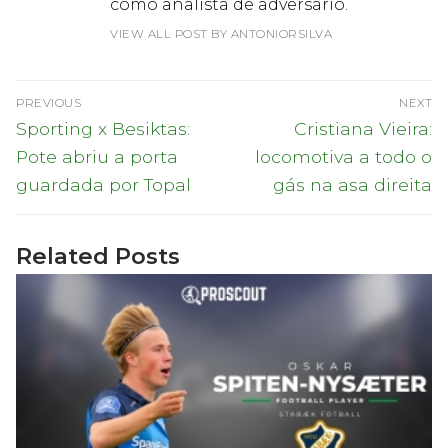
como analista de adversário.
VIEW ALL POST BY ANTONIORSILVA
Navegação
PREVIOUS
NEXT
de
Previous
Next
Sporting x Besiktas:
Cristiana Vieira:
post:
post:
artigos
Pote abriu a porta
locomotiva a todo o
guardada por Topal
gás na asa direita
Related Posts