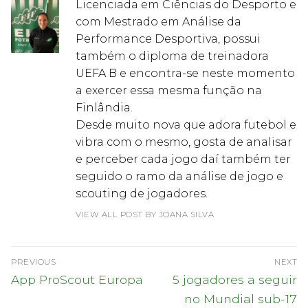
Licenciada em Ciências do Desporto e
com Mestrado em Análise da
Performance Desportiva, possui
também o diploma de treinadora
UEFA B e encontra-se neste momento
a exercer essa mesma função na
Finlândia.
Desde muito nova que adora futebol e
vibra com o mesmo, gosta de analisar
e perceber cada jogo daí também ter
seguido o ramo da análise de jogo e
scouting de jogadores.
VIEW ALL POST BY JOANA SILVA
Navegação
PREVIOUS
NEXT
de
Previous
Next
App ProScout Europa
5 jogadores a seguir
post:
post:
artigos
no Mundial sub-17