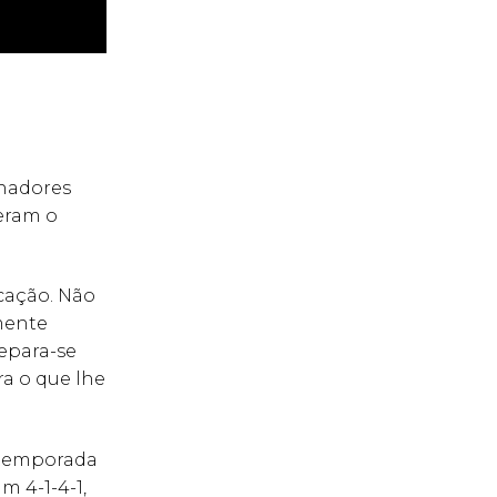
inadores
eram o
icação. Não
amente
epara-se
a o que lhe
a temporada
m 4-1-4-1,