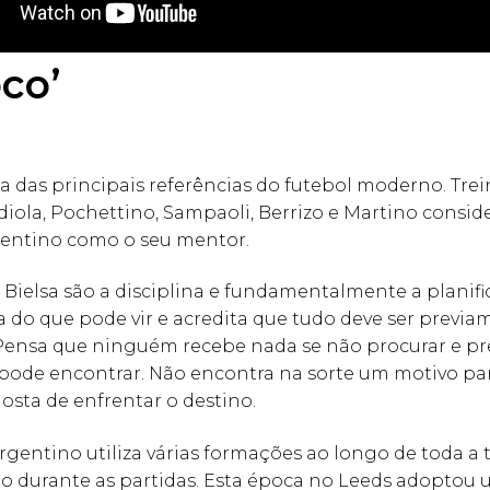
oco’
a das principais referências do futebol moderno. Tre
iola, Pochettino, Sampaoli, Berrizo e Martino consid
gentino como o seu mentor.
 Bielsa são a disciplina e fundamentalmente a planif
ra do que pode vir e acredita que tudo deve ser previ
Pensa que ninguém recebe nada se não procurar e pr
 pode encontrar. Não encontra na sorte um motivo par
osta de enfrentar o destino.
rgentino utiliza várias formações ao longo de toda 
 durante as partidas. Esta época no Leeds adoptou u