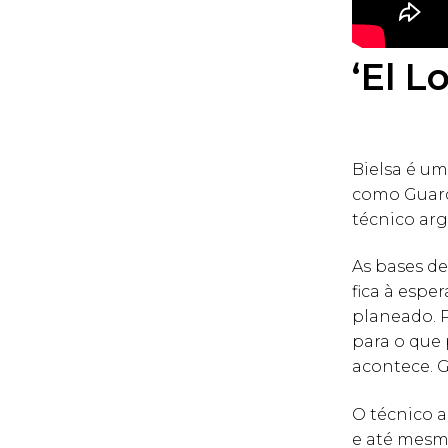
‘El L
Bielsa é um
como Guard
técnico ar
As bases de
fica à espe
planeado. 
para o que
acontece. G
O técnico a
e até mesmo