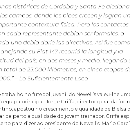
onas históricas de Córdoba y Santa Fe aledaña
 los campos, donde los pibes crecen y logran u
mportante contextura física. Pero los contactos
on cada representante debían ser formales, a
ada uno debía darle las directivas. Así fue com
anejando su Fiat 147 recorrió la longitud y la
atitud del país, en dos meses y medio, llegando 
n total de 25.000 kilómetros, en cinco etapas d
.000.”
– Lo Suficientemente Loco
 trabalho no futebol juvenil do Newell’s valeu-lhe um
equipa principal. Jorge Griffa, director geral da for
tino, apostou no crescimento e qualidade de Bielsa 
 de perto a qualidade do jovem treinador. Griffa es
to para dizer ao presidente do Newell’s, Mario García