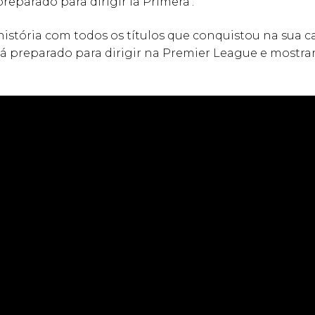
preparado para dirigir la Primera’.
 história com todos os títulos que conquistou na sua ca
stá preparado para dirigir na Premier League e mostr