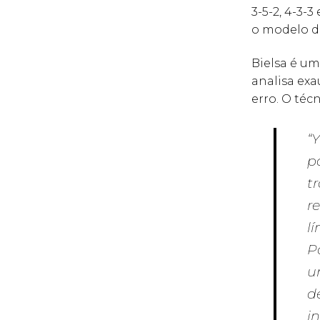
3-5-2, 4-3-
o modelo d
Bielsa é um
analisa exa
erro. O téc
“
p
t
r
lí
P
u
d
i