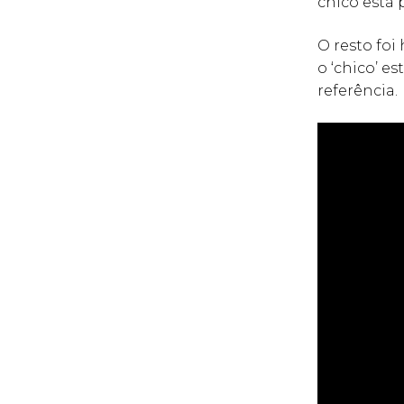
chico está 
O resto foi
o ‘chico’ e
referência.