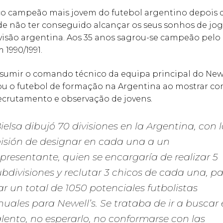
ico campeão mais jovem do futebol argentino depois 
de não ter conseguido alcançar os seus sonhos de jog
visão argentina. Aos 35 anos sagrou-se campeão pelo 
 1990/1991.
sumir o comando técnico da equipa principal do Newe
ou o futebol de formação na Argentina ao mostrar c
recrutamento e observação de jovens.
Bielsa dibujó 70 divisiones en la Argentina, con 
isión de designar en cada una a un
epresentante, quien se encargaría de realizar 5
ubdivisiones y reclutar 3 chicos de cada una, p
ar un total de 1050 potenciales futbolistas
nuales para Newell’s. Se trataba de ir a buscar 
alento, no esperarlo, no conformarse con las