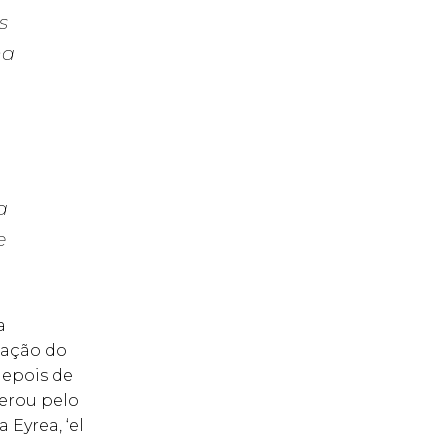
s
na
o
a
e
a
mação do
depois de
perou pelo
 Eyrea, ‘el