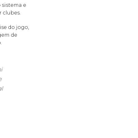
o sistema e
 clubes.
se do jogo,
rgem de
.
i
e
al