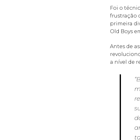
Foi o técn
frustração 
primeira di
Old Boys em
Antes de as
revolucion
a nível de 
“
m
r
s
d
a
t