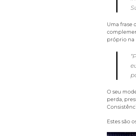
S
Uma frase q
complement
próprio na 
“
e
p
O seu model
perda, pres
Consistênci
Estes são o