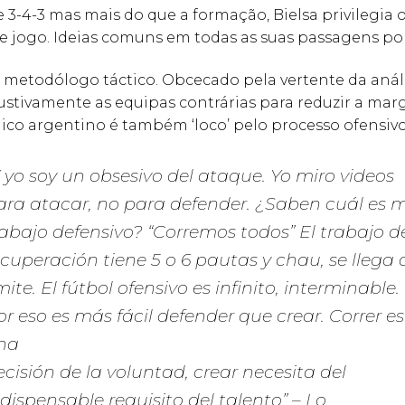
3 e 3-4-3 mas mais do que a formação, Bielsa privilegia 
e jogo. Ideias comuns em todas as suas passagens por
 metodólogo táctico. Obcecado pela vertente da análi
ustivamente as equipas contrárias para reduzir a ma
nico argentino é também ‘loco’ pelo processo ofensivo
Y yo soy un obsesivo del ataque. Yo miro videos
ara atacar, no para defender. ¿Saben cuál es m
rabajo defensivo? “Corremos todos” El trabajo d
ecuperación tiene 5 o 6 pautas y chau, se llega 
mite. El fútbol ofensivo es infinito, interminable.
or eso es más fácil defender que crear. Correr es
na
ecisión de la voluntad, crear necesita del
ndispensable requisito del talento” –
Lo