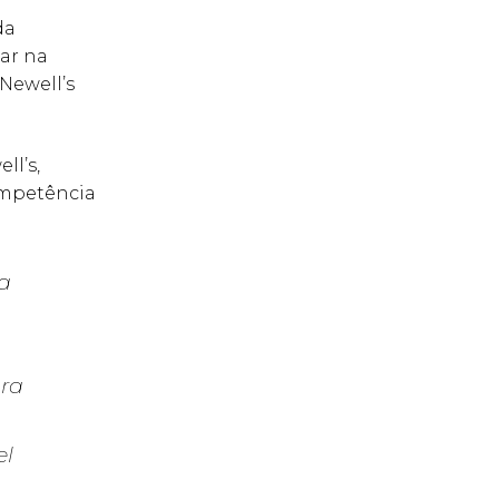
da
ar na
Newell’s
ll’s,
ompetência
la
ara
el