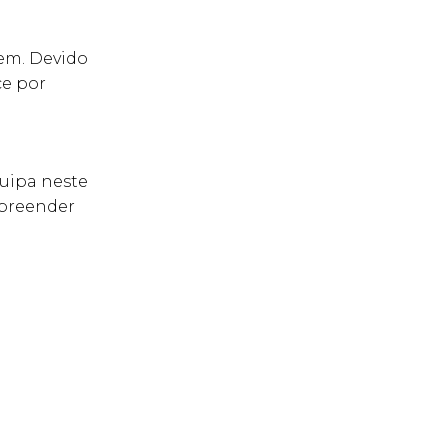
em. Devido
ce por
quipa neste
mpreender