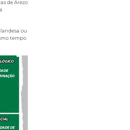
cas de Arezo
a
olandesa ou
mesmo tempo