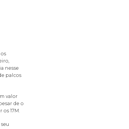
mos
iro,
ia nesse
de palcos
um valor
pesar de o
r os 17M.
 seu