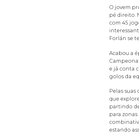
O jovem pr
pé direito.
com 45 jogo
interessant
Forlán se t
Acabou a é
Campeonato
e já conta 
golos da eq
Pelas suas 
que explor
partindo de
para zonas 
combinativ
estando ass