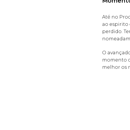
Momento
Até no Pro
ao espirit
perdido. T
nomeadamen
O avançado 
momento de
melhor os 