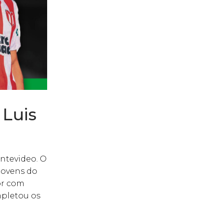
 Luis
ontevideo. O
jovens do
or com
mpletou os