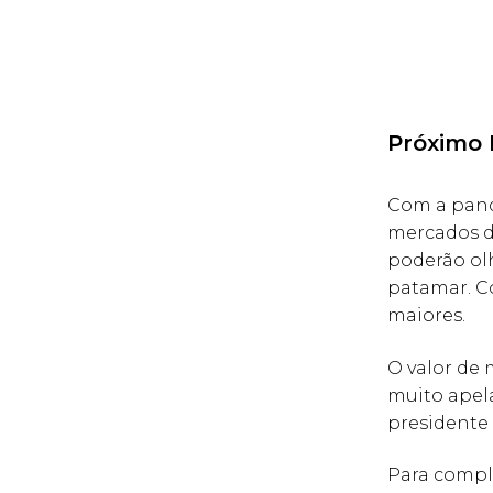
Próximo 
Com a pand
mercados de
poderão olh
patamar. Co
maiores.
O valor de 
muito apela
presidente 
Para comple