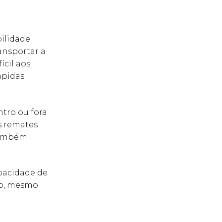
bilidade
ansportar a
ícil aos
ápidas
tro ou fora
s remates
 também
apacidade de
ão, mesmo