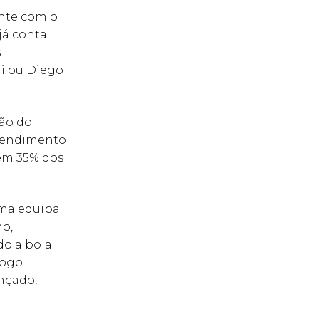
nte com o
 já conta
s
ni ou Diego
ão do
rendimento
 em 35% dos
uma equipa
mo,
do a bola
jogo
nçado,