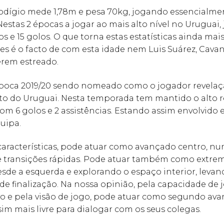
odígio mede 1,78m e pesa 70kg, jogando essencialme
 Nestas 2 épocas a jogar ao mais alto nível no Uruguai,
s e 15 golos. O que torna estas estatísticas ainda mai
es é o facto de com esta idade nem Luis Suárez, Cava
erem estreado.
poca 2019/20 sendo nomeado como o jogador revelaç
 do Uruguai. Nesta temporada tem mantido o alto 
com 6 golos e 2 assistências. Estando assim envolvido
uipa.
características, pode atuar como avançado centro, n
e transições rápidas. Pode atuar também como extre
sde a esquerda e explorando o espaço interior, levan
de finalização. Na nossa opinião, pela capacidade de 
o e pela visão de jogo, pode atuar como segundo ava
im mais livre para dialogar com os seus colegas.