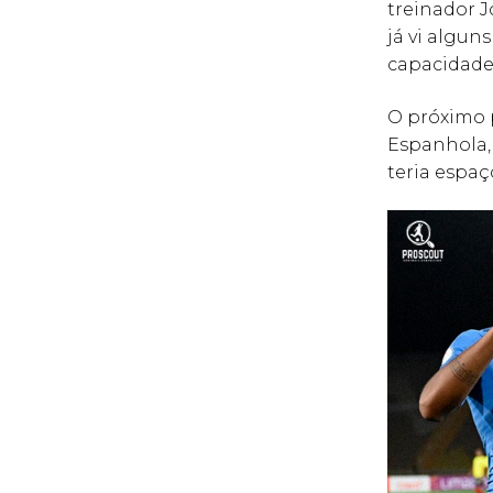
treinador J
já vi algun
capacidade 
O próximo p
Espanhola, 
teria espaç