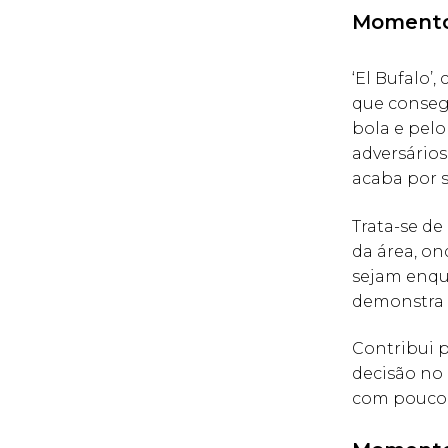
Momento
‘El Bufalo’
que consegu
bola e pelo
adversários
acaba por 
Trata-se d
da área, o
sejam enqu
demonstra 
Contribui p
decisão no
com pouco 