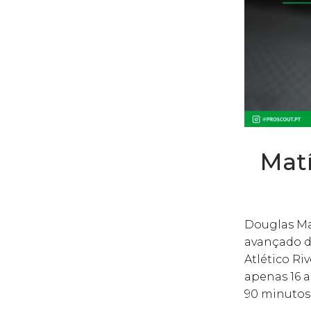
Matí
Douglas Mat
avançado de
Atlético Ri
apenas 16 
90 minutos 