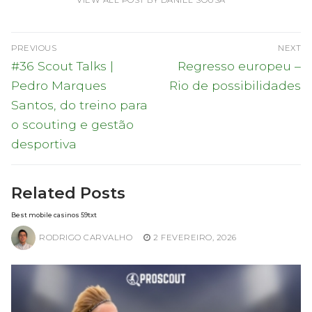
Navegação
PREVIOUS
NEXT
de
Previous
Next
#36 Scout Talks |
Regresso europeu –
post:
post:
artigos
Pedro Marques
Rio de possibilidades
Santos, do treino para
o scouting e gestão
desportiva
Related Posts
Best mobile casinos 59txt
RODRIGO CARVALHO
2 FEVEREIRO, 2026