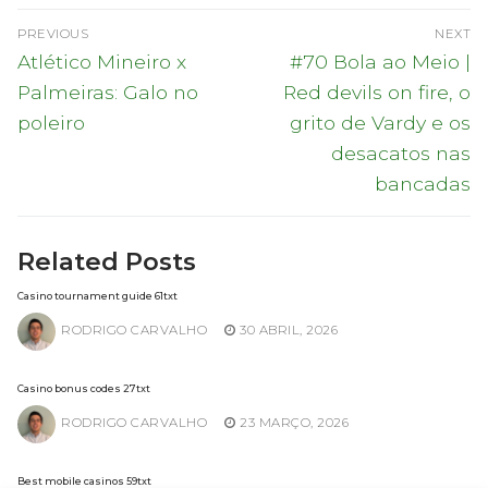
Navegação
PREVIOUS
NEXT
de
Previous
Next
Atlético Mineiro x
#70 Bola ao Meio |
post:
post:
artigos
Palmeiras: Galo no
Red devils on fire, o
poleiro
grito de Vardy e os
desacatos nas
bancadas
Related Posts
Casino tournament guide 61txt
RODRIGO CARVALHO
30 ABRIL, 2026
Casino bonus codes 27txt
RODRIGO CARVALHO
23 MARÇO, 2026
Best mobile casinos 59txt