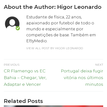
About the Author:
Higor Leonardo
Estudante de física, 22 anos,
apaixonado por futebol de todo o
mundo e especialmente por
competições de base. Também em
El9yMedio.
VIEW ALL POST BY HIGOR LEONARDO
Navegação
PREVIOUS
NEXT
de
Previous
Next
CR Flamengo vs EC
Portugal deixa fugir
post:
post:
artigos
Bahia – Chegar, Ver,
vitória nos últimos
Adaptar e Vencer
minutos
Related Posts