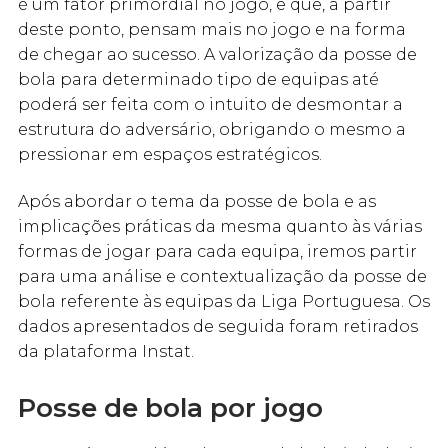
é um fator primordial no jogo, e que, a partir
deste ponto, pensam mais no jogo e na forma
de chegar ao sucesso. A valorização da posse de
bola para determinado tipo de equipas até
poderá ser feita com o intuito de desmontar a
estrutura do adversário, obrigando o mesmo a
pressionar em espaços estratégicos.
Após abordar o tema da posse de bola e as
implicações práticas da mesma quanto às várias
formas de jogar para cada equipa, iremos partir
para uma análise e contextualização da posse de
bola referente às equipas da Liga Portuguesa. Os
dados apresentados de seguida foram retirados
da plataforma Instat.
Posse de bola por jogo