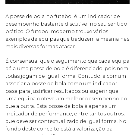
A posse de bola no futebol é um indicador de
desempenho bastante discutível no seu sentido
prático. O futebol moderno trouxe vários
exemplos de equipas que traduzem a mesma nas
mais diversas formas atacar.
É consensual que o seguimento que cada equipa
dá a uma posse de bola é diferenciado, pois nem
todas jogam de igual forma. Contudo, é comum
associar a posse de bola como um indicador
base para justificar resultados ou sugerir que
uma equipa obteve um melhor desempenho do
que a outra. Esta posse de bola é apenas um
indicador de performance, entre tantos outros,
que deve ser contextualizado de igual forma. No
fundo deste conceito está a valorização da