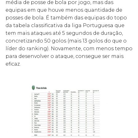
média de posse de bola por jogo, mas das
equipas em que houve menos quantidade de
posses de bola. É também das equipas do topo
da tabela classificativa da liga Portuguesa que
tem mais ataques até 5 segundos de duração,
concretizando 50 golos (mais 13 golos do que o
líder do ranking). Novamente, com menos tempo
para desenvolver o ataque, consegue ser mais
eficaz.