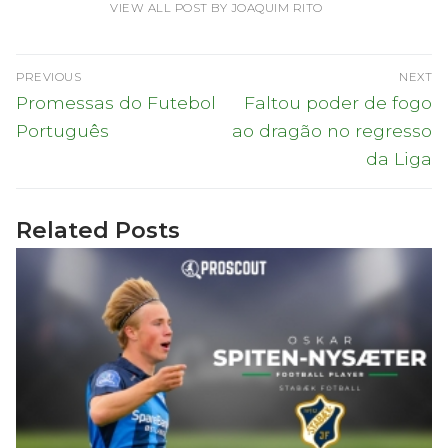
VIEW ALL POST BY JOAQUIM RITO
Navegação
PREVIOUS
NEXT
de
Previous
Next
Promessas do Futebol
Faltou poder de fogo
post:
post:
artigos
Português
ao dragão no regresso
da Liga
Related Posts