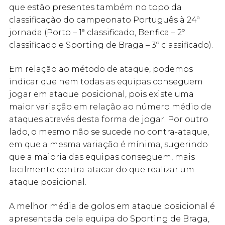
que estão presentes também no topo da
classificação do campeonato Português à 24ª
jornada (Porto – 1ª classificado, Benfica – 2º
classificado e Sporting de Braga – 3º classificado).
Em relação ao método de ataque, podemos
indicar que nem todas as equipas conseguem
jogar em ataque posicional, pois existe uma
maior variação em relação ao número médio de
ataques através desta forma de jogar. Por outro
lado, o mesmo não se sucede no contra-ataque,
em que a mesma variação é mínima, sugerindo
que a maioria das equipas conseguem, mais
facilmente contra-atacar do que realizar um
ataque posicional.
A melhor média de golos em ataque posicional é
apresentada pela equipa do Sporting de Braga,