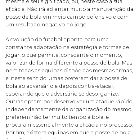
mesma e seu significado, ou, neste caso a sua
eficácia. Não irá adiantar muito a manutenção da
posse de bola em meio campo defensivo e com
um resultado negativo no jogo.
A evolução do futebol aponta para uma
constante adaptação na estratégia e formas de
jogar, o que permite, consoante o momento,
valorizar de forma diferente a posse de bola. Mas
nem todas as equipas dispõe das mesmas armas,
e, neste sentido, umas preferem dar a posse de
bola ao adversário e depois contra-atacar,
esperando que o adversário se desorganize.
Outras optam por desenvolver um ataque rápido,
independentemente da organização do mesmo,
preferem não ter muito tempo a bola, e
procuram essencialmente a eficácia no processo.
Por fim, existem equipas em que a posse de bola