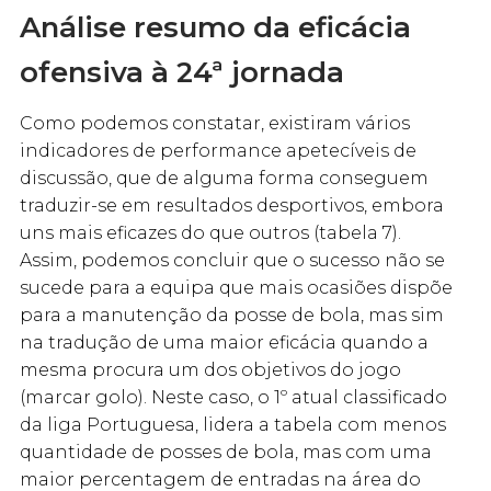
Análise resumo da eficácia
ofensiva à 24ª jornada
Como podemos constatar, existiram vários
indicadores de performance apetecíveis de
discussão, que de alguma forma conseguem
traduzir-se em resultados desportivos, embora
uns mais eficazes do que outros (tabela 7).
Assim, podemos concluir que o sucesso não se
sucede para a equipa que mais ocasiões dispõe
para a manutenção da posse de bola, mas sim
na tradução de uma maior eficácia quando a
mesma procura um dos objetivos do jogo
(marcar golo). Neste caso, o 1º atual classificado
da liga Portuguesa, lidera a tabela com menos
quantidade de posses de bola, mas com uma
maior percentagem de entradas na área do