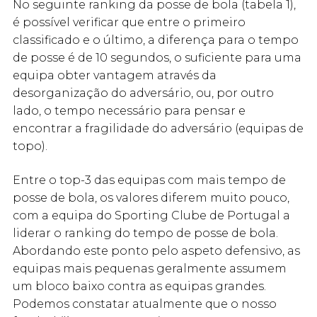
No seguinte ranking da posse de bola (tabela 1),
é possível verificar que entre o primeiro
classificado e o último, a diferença para o tempo
de posse é de 10 segundos, o suficiente para uma
equipa obter vantagem através da
desorganização do adversário, ou, por outro
lado, o tempo necessário para pensar e
encontrar a fragilidade do adversário (equipas de
topo).
Entre o top-3 das equipas com mais tempo de
posse de bola, os valores diferem muito pouco,
com a equipa do Sporting Clube de Portugal a
liderar o ranking do tempo de posse de bola.
Abordando este ponto pelo aspeto defensivo, as
equipas mais pequenas geralmente assumem
um bloco baixo contra as equipas grandes.
Podemos constatar atualmente que o nosso