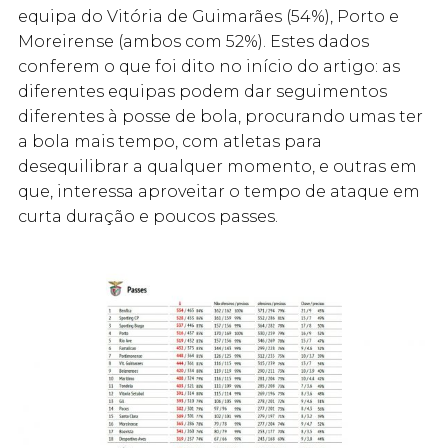
equipa do Vitória de Guimarães (54%), Porto e
Moreirense (ambos com 52%). Estes dados
conferem o que foi dito no início do artigo: as
diferentes equipas podem dar seguimentos
diferentes à posse de bola, procurando umas ter
a bola mais tempo, com atletas para
desequilibrar a qualquer momento, e outras em
que, interessa aproveitar o tempo de ataque em
curta duração e poucos passes.