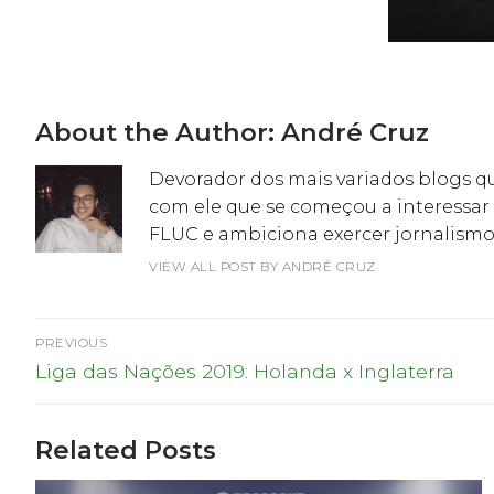
About the Author:
André Cruz
Devorador dos mais variados blogs qu
com ele que se começou a interessar 
FLUC e ambiciona exercer jornalismo
VIEW ALL POST BY ANDRÉ CRUZ
Navegação
PREVIOUS
Previous
de
Liga das Nações 2019: Holanda x Inglaterra
post:
artigos
Related Posts