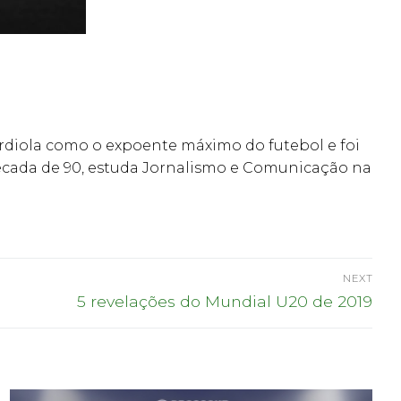
ardiola como o expoente máximo do futebol e foi
 década de 90, estuda Jornalismo e Comunicação na
NEXT
Next
5 revelações do Mundial U20 de 2019
post: