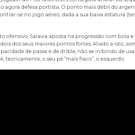
 o agora defesa portista. O ponto mais débil do argen
ntrar-se no jogo aéreo, dada a sua baixa estatura (t
 ofensivo, Saravia aposta na progressão com bola e
 dois dos seus maiores pontos fortes. Aliado a isto, s
pacidade de passe e de drible, não se inibindo de u
é, teoricamente, o seu pé “mais fraco”, o esquerdo.