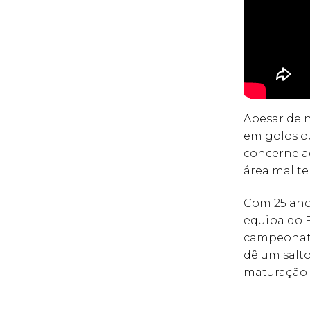
Apesar de 
em golos o
concerne a
área mal t
Com 25 anos
equipa do 
campeonato
dê um salt
maturação 