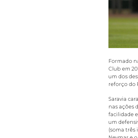
Formado na
Club em 201
um dos dest
reforço do 
Saravia car
nas ações d
facilidade 
um defensiv
(soma três 
Neymar e o 