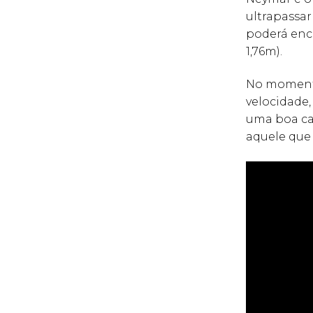
ultrapassar
poderá enco
1,76m).
No momento
velocidade,
uma boa ca
aquele que 