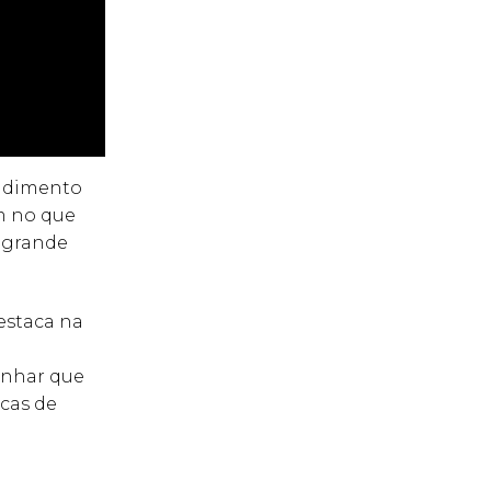
endimento
m no que
 grande
estaca na
anhar que
cas de