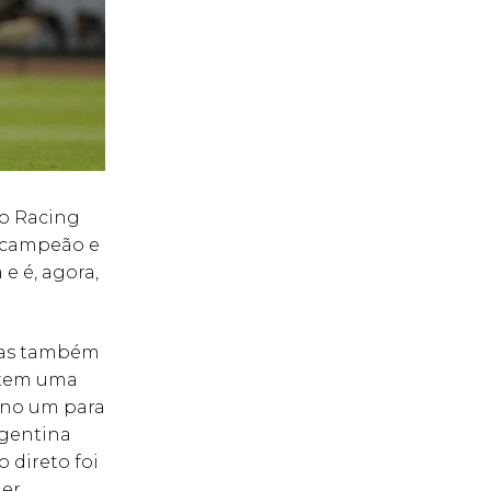
 o Racing
i campeão e
e é, agora,
 mas também
e tem uma
e no um para
rgentina
o direto foi
uer