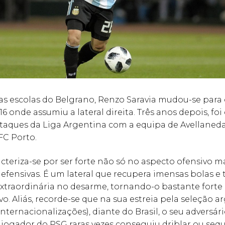
s escolas do Belgrano, Renzo Saravia mudou-se para
6 onde assumiu a lateral direita. Três anos depois, fo
aques da Liga Argentina com a equipa de Avellaneda 
FC Porto.
acteriza-se por ser forte não só no aspecto ofensivo
efensivas. É um lateral que recupera imensas bolas 
extraordinária no desarme, tornando-o bastante fort
o. Aliás, recorde-se que na sua estreia pela seleção a
internacionalizações), diante do Brasil, o seu adversári
jogador do PSG raras vezes conseguiu driblar ou seq