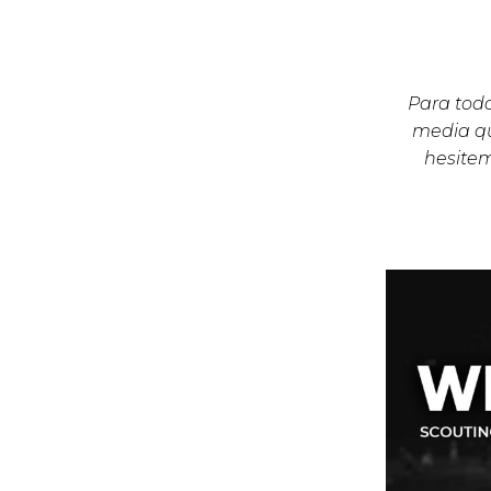
Para todo
media qu
hesite