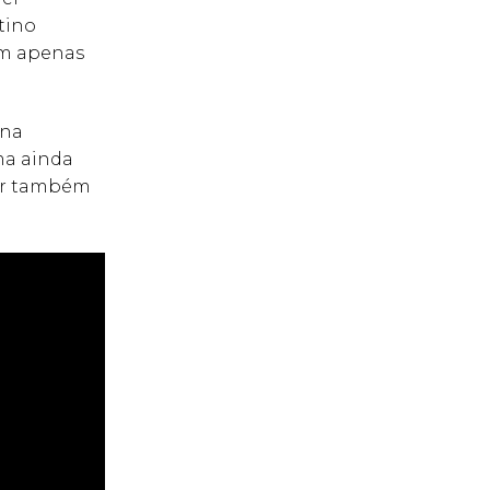
tino
em apenas
 na
oma ainda
sar também