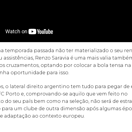
na temporada passada não ter materializado o seu r
u assistências, Renzo Saravia é uma mais valia també
os cruzamentos, optando por colocar a bola tensa na
enha oportunidade para isso.
, o lateral direito argentino tem tudo para pegar de 
FC Porto e, comprovando-se aquilo que vem feito no
 do seu país bem como na seleção, não será de estr
o para um clube de outra dimensão após algumas épo
e adaptação ao contexto europeu.