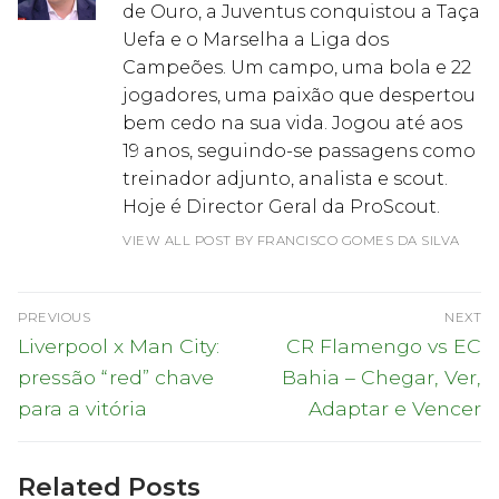
de Ouro, a Juventus conquistou a Taça
Uefa e o Marselha a Liga dos
Campeões. Um campo, uma bola e 22
jogadores, uma paixão que despertou
bem cedo na sua vida. Jogou até aos
19 anos, seguindo-se passagens como
treinador adjunto, analista e scout.
Hoje é Director Geral da ProScout.
VIEW ALL POST BY FRANCISCO GOMES DA SILVA
Navegação
PREVIOUS
NEXT
de
Previous
Next
Liverpool x Man City:
CR Flamengo vs EC
post:
post:
artigos
pressão “red” chave
Bahia – Chegar, Ver,
para a vitória
Adaptar e Vencer
Related Posts