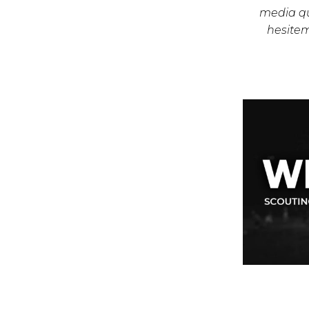
media qu
hesite