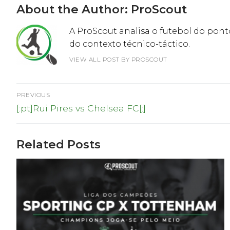
About the Author:
ProScout
A ProScout analisa o futebol do ponto
do contexto técnico-táctico.
VIEW ALL POST BY PROSCOUT
Navegação
PREVIOUS
Previous
de
[:pt]Rui Pires vs Chelsea FC[:]
post:
artigos
Related Posts