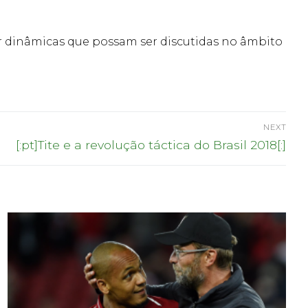
car dinâmicas que possam ser discutidas no âmbito
NEXT
Next
[:pt]Tite e a revolução táctica do Brasil 2018[:]
post: