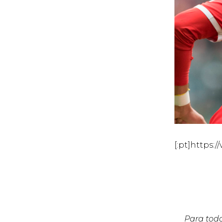
[:pt]https:
Para todo