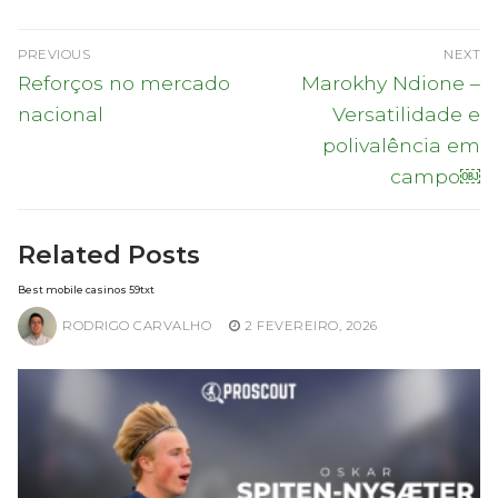
Navegação
PREVIOUS
NEXT
de
Previous
Next
Reforços no mercado
Marokhy Ndione –
post:
post:
artigos
nacional
Versatilidade e
polivalência em
campo￼
Related Posts
Best mobile casinos 59txt
RODRIGO CARVALHO
2 FEVEREIRO, 2026