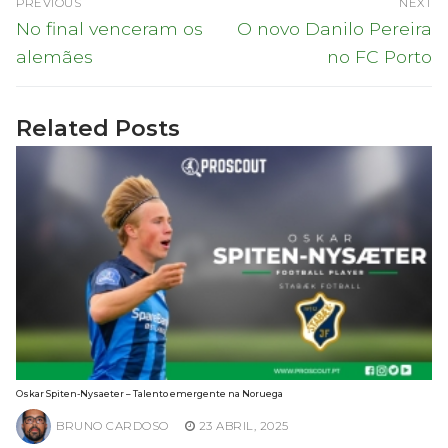
PREVIOUS
NEXT
de
Previous
Next
No final venceram os
O novo Danilo Pereira
post:
post:
artigos
alemães
no FC Porto
Related Posts
Oskar Spiten-Nysaeter – Talento emergente na Noruega
BRUNO CARDOSO
23 ABRIL, 2025