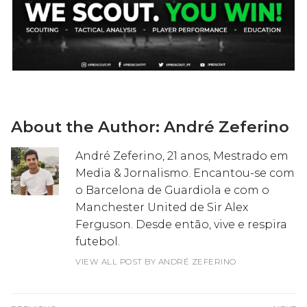
About the Author:
André Zeferino
André Zeferino, 21 anos, Mestrado em
Media & Jornalismo. Encantou-se com
o Barcelona de Guardiola e com o
Manchester United de Sir Alex
Ferguson. Desde então, vive e respira
futebol.
VIEW ALL POST BY ANDRÉ ZEFERINO
Navegação