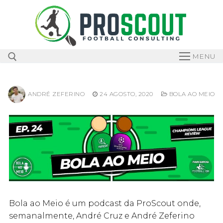
Skip
to
content
MENU
ANDRÉ ZEFERINO
24 AGOSTO, 2020
BOLA AO MEIO
Search for:
Bola ao Meio é um podcast da ProScout onde,
semanalmente, André Cruz e André Zeferino