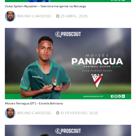
Oskar Spiten-Nysaeter – Talento emergente na Noruega
BRUNO CARDOSO
23 ABRIL, 2025
Moises Paniagua (07′) – Estrela Boliviana
BRUNO CARDOSO
10 FEVEREIRO, 2025