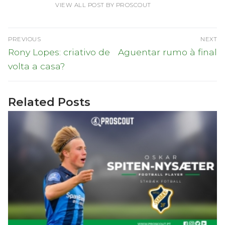
VIEW ALL POST BY PROSCOUT
Navegação
PREVIOUS
NEXT
de
Previous
Next
Rony Lopes: criativo de
Aguentar rumo à final
post:
post:
artigos
volta a casa?
Related Posts