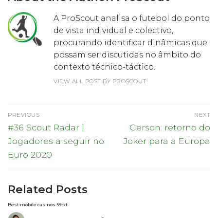
A ProScout analisa o futebol do ponto
de vista individual e colectivo,
procurando identificar dinâmicas que
possam ser discutidas no âmbito do
contexto técnico-táctico.
VIEW ALL POST BY PROSCOUT
Navegação
PREVIOUS
NEXT
de
Previous
Next
#36 Scout Radar |
Gerson: retorno do
post:
post:
artigos
Jogadores a seguir no
Joker para a Europa
Euro 2020
Related Posts
Best mobile casinos 59txt