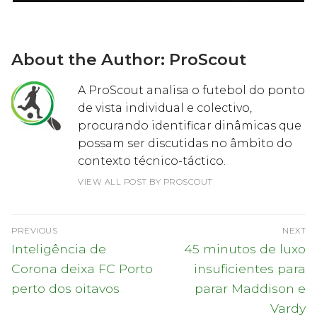
About the Author:
ProScout
A ProScout analisa o futebol do ponto
de vista individual e colectivo,
procurando identificar dinâmicas que
possam ser discutidas no âmbito do
contexto técnico-táctico.
VIEW ALL POST BY PROSCOUT
Navegação
PREVIOUS
NEXT
de
Previous
Next
Inteligência de
45 minutos de luxo
post:
post:
artigos
Corona deixa FC Porto
insuficientes para
perto dos oitavos
parar Maddison e
Vardy