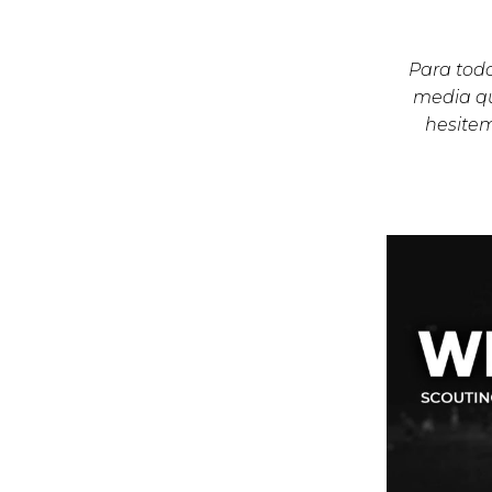
Para todo
media qu
hesite