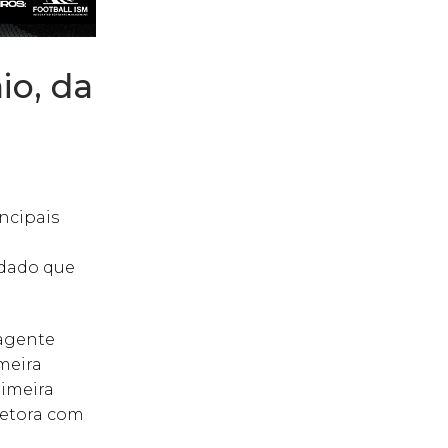
io, da
ncipais
idado que
 agente
imeira
rimeira
retora com