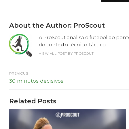
About the Author:
ProScout
A ProScout analisa o futebol do ponto
do contexto técnico-táctico.
VIEW ALL POST BY PROSCOUT
Navegação
PREVIOUS
Previous
de
30 minutos decisivos
post:
artigos
Related Posts