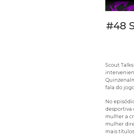
#48 S
Scout Talk
intervenien
Quinzenalm
fala do jog
No episódi
desportiva 
mulher a cr
mulher dire
mais título