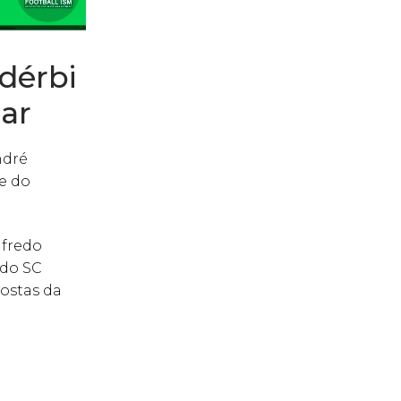
dérbi
ar
ndré
e do
lfredo
 do SC
ostas da