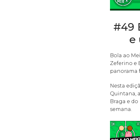
#49 
e
Bola ao Me
Zeferino e
panorama fu
Nesta ediç
Quintana, a
Braga e do
semana.