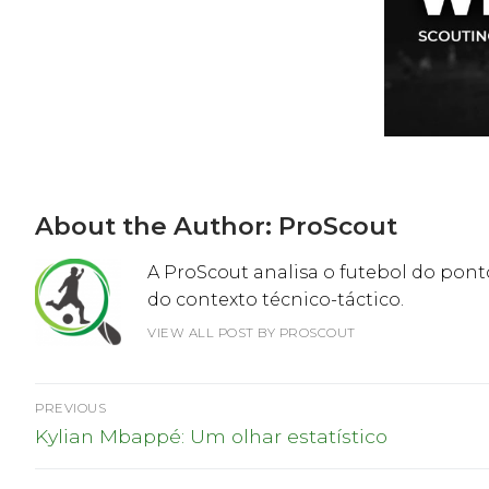
About the Author:
ProScout
A ProScout analisa o futebol do ponto
do contexto técnico-táctico.
VIEW ALL POST BY PROSCOUT
Navegação
PREVIOUS
Previous
de
Kylian Mbappé: Um olhar estatístico
post: