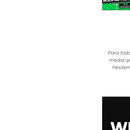
Para todo
media qu
hesite