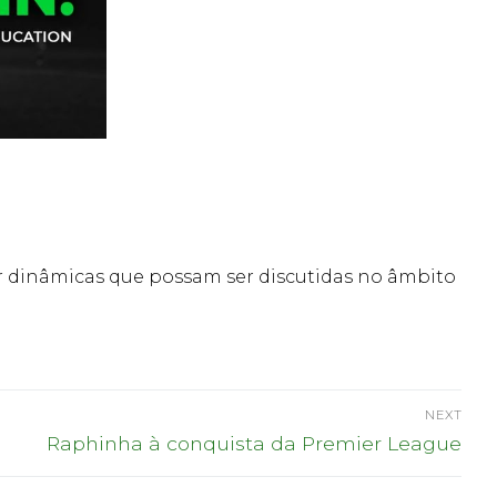
car dinâmicas que possam ser discutidas no âmbito
NEXT
Next
Raphinha à conquista da Premier League
post: