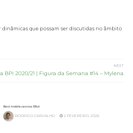
car dinâmicas que possam ser discutidas no âmbito
NEXT
xt
ga BPI 2020/21 | Figura da Semana #14 – Mylena
t:
Best mobile casinos 59txt
RODRIGO CARVALHO
2 FEVEREIRO, 2026