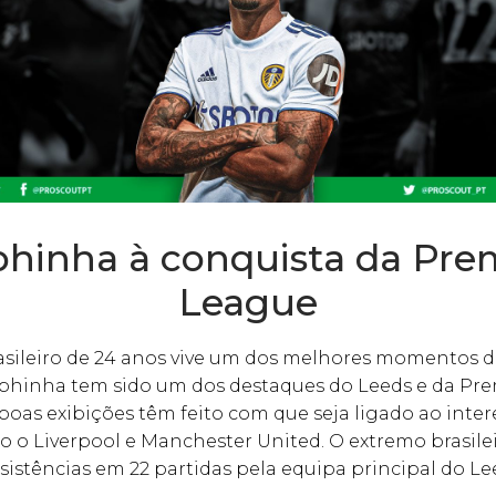
hinha à conquista da Pre
League
asileiro de 24 anos vive um dos melhores momentos d
Raphinha tem sido um dos destaques do Leeds e da Pre
boas exibições têm feito com que seja ligado ao inter
 o Liverpool e Manchester United. O extremo brasileir
ssistências em 22 partidas pela equipa principal do Le