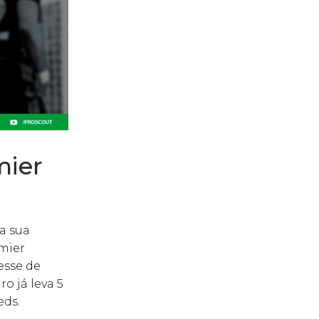
mier
a sua
mier
esse de
o já leva 5
eds.