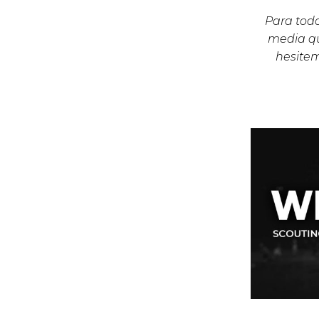
Para todo
media qu
hesite