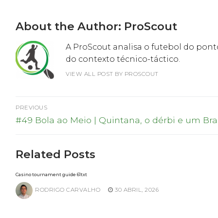
About the Author:
ProScout
A ProScout analisa o futebol do ponto
do contexto técnico-táctico.
VIEW ALL POST BY PROSCOUT
Navegação
PREVIOUS
Previous
de
#49 Bola ao Meio | Quintana, o dérbi e um B
post:
artigos
Related Posts
Casino tournament guide 61txt
RODRIGO CARVALHO
30 ABRIL, 2026