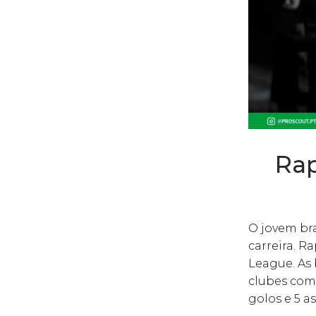
Rap
O jovem br
carreira. 
League. As 
clubes como
golos e 5 a