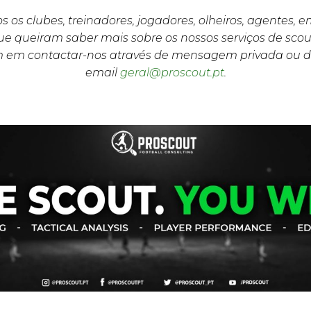
s os clubes, treinadores, jogadores, olheiros, agentes, 
e queiram saber mais sobre os nossos serviços de scou
m em contactar-nos através de mensagem privada ou d
email
geral@proscout.pt
.