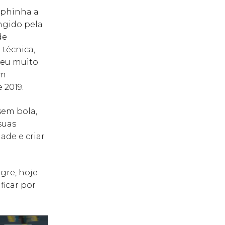
aphinha a
ngido pela
de
 técnica,
ceu muito
em
 2019.
sem bola,
suas
ade e criar
gre, hoje
ficar por