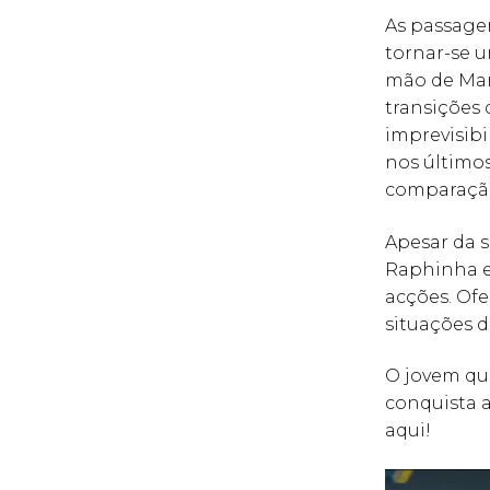
As passage
tornar-se 
mão de Marc
transições 
imprevisibi
nos últimos
comparação
Apesar da s
Raphinha es
acções. Ofe
situações d
O jovem que
conquista 
aqui!