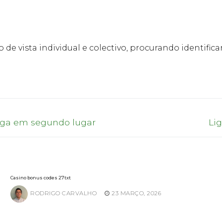
 de vista individual e colectivo, procurando identifi
Ne
raga em segundo lugar
Li
pos
Casino bonus codes 27txt
RODRIGO CARVALHO
23 MARÇO, 2026