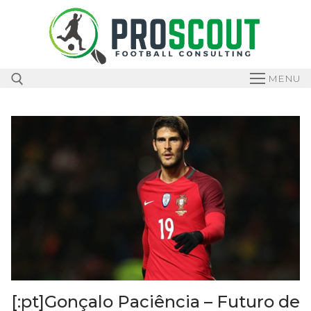
Skip
to
content
MENU
Search for:
[:pt]Gonçalo Paciência – Futuro de