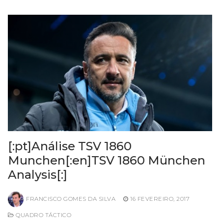
[:pt]Análise TSV 1860
Munchen[:en]TSV 1860 München
Analysis[:]
FRANCISCO GOMES DA SILVA
16 FEVEREIRO, 2017
QUADRO TÁCTICO