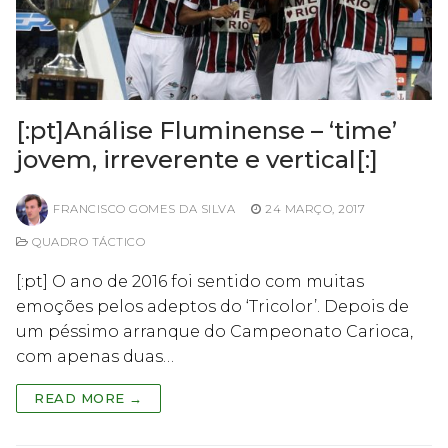
[:pt]Análise Fluminense – ‘time’
jovem, irreverente e vertical[:]
FRANCISCO GOMES DA SILVA
24 MARÇO, 2017
QUADRO TÁCTICO
[:pt] O ano de 2016 foi sentido com muitas
emoções pelos adeptos do ‘Tricolor’. Depois de
um péssimo arranque do Campeonato Carioca,
com apenas duas…
READ MORE →