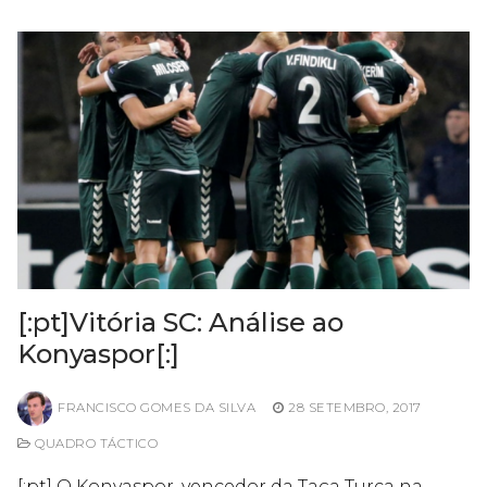
[:pt]Vitória SC: Análise ao
Konyaspor[:]
FRANCISCO GOMES DA SILVA
28 SETEMBRO, 2017
QUADRO TÁCTICO
[:pt] O Konyaspor, vencedor da Taça Turca na