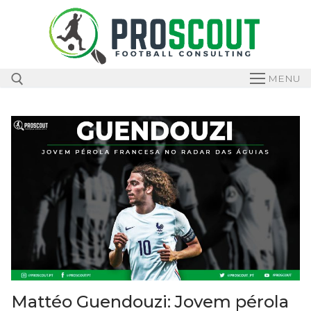
Skip
to
content
MENU
Search for:
Mattéo Guendouzi: Jovem pérola