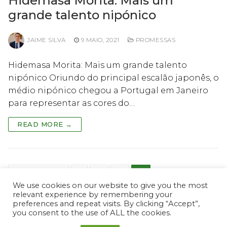
Hidemasa Morita: Mais um
grande talento nipónico
JAIME SILVA
9 MAIO, 2021
PROMESSAS
Hidemasa Morita: Mais um grande talento
nipónico Oriundo do principal escalão japonês, o
médio nipónico chegou a Portugal em Janeiro
para representar as cores do…
READ MORE →
Paginação
PREVIOUS
1
2
3
4
dos
We use cookies on our website to give you the most
relevant experience by remembering your
conteúdos
preferences and repeat visits. By clicking “Accept”,
you consent to the use of ALL the cookies.