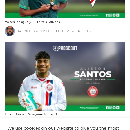
Moises Paniagua (07′) – Estrela Boliviana
BRUNO CARDOSO
10 FEVEREIRO, 2025
Alisson Santos – Reforço em Alvalade?
BRUNO CARDOSO
3 FEVEREIRO, 2025
We use cookies on our website to give you the most