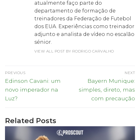
atualmente faço parte do
departamento de formação de
treinadores da Federação de Futebol
dos EUA. Experiências como treinador
adjunto e analista de vídeo no escalão
sénior.
VIEW ALL POST BY RODRIGO CARVALHO
Navegação
PREVIOUS
NEXT
de
Previous
Next
Edinson Cavani: um
Bayern Munique:
post:
post:
artigos
novo imperador na
simples, direto, mas
Luz?
com precaução
Related Posts