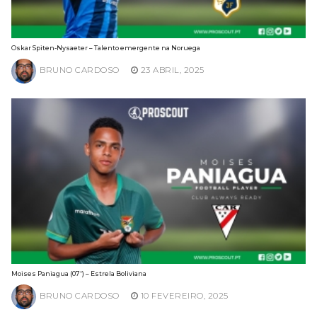
Oskar Spiten-Nysaeter – Talento emergente na Noruega
BRUNO CARDOSO
23 ABRIL, 2025
Moises Paniagua (07′) – Estrela Boliviana
BRUNO CARDOSO
10 FEVEREIRO, 2025