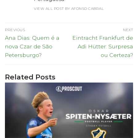
VIEW ALL POST BY AFONSO CABRAL
Navegação
PREVIOUS
NEXT
de
Previous
Next
Ana Dias: Quem é a
Eintracht Frankfurt de
post:
post:
artigos
nova Czar de São
Adi Hütter: Surpresa
Petersburgo?
ou Certeza?
Related Posts