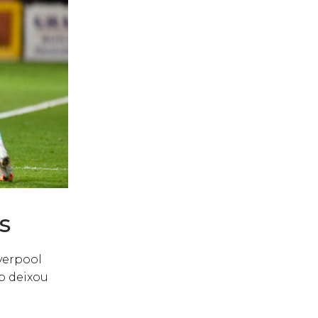
s
verpool
p deixou