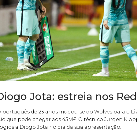
Diogo Jota: estreia nos Red
 português de 23 anos mudou-se do Wolves para o Li
o que pode chegar aos 45M£. O técnico Jurgen Klop
ogios a Diogo Jota no dia da sua apresentação.