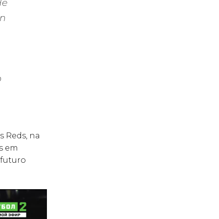
He
on
p
s Reds, na
os em
futuro