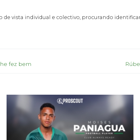
 de vista individual e colectivo, procurando identifi
Next
 lhe fez bem
Rúbe
post: