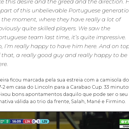
ike this desire and the greed and the direction. 
s part of this unbelievable Portuguese generati
n the moment, where they have really a lot of
bviously quite skilled players. We saw the
ortuguese team last time, it’s quite impressive.
o, I’m really happy to have him here. And on to
f that, a really good guy and really happy to be
ere.
feira ficou marcada pela sua estreia com a camisola do
 7-2 em casa do Lincoln para a Carabao Cup. 33 minut
ixou bons apontamentos daquilo que pode ser o seu 
ativa válida ao trio da frente, Salah, Mané e Firmino.