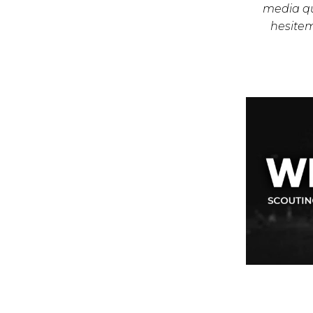
media qu
hesite