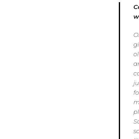
C
w
O
g
o
a
c
j
f
m
p
So
s