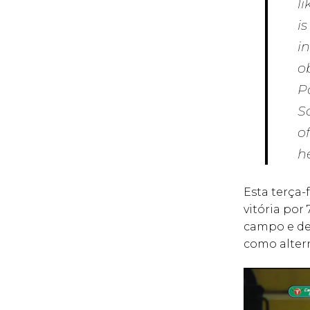
l
i
i
o
P
S
o
h
Esta terça-
vitória por
campo e de
como altern