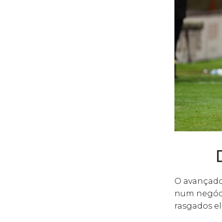
O avançado
num negóci
rasgados el