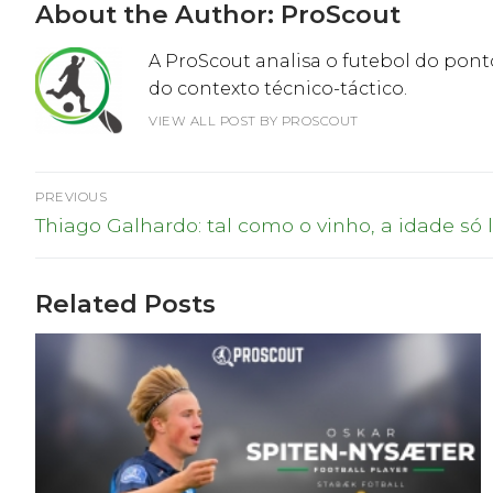
About the Author:
ProScout
A ProScout analisa o futebol do ponto
do contexto técnico-táctico.
VIEW ALL POST BY PROSCOUT
Navegação
PREVIOUS
Previous
de
Thiago Galhardo: tal como o vinho, a idade só
post:
artigos
Related Posts