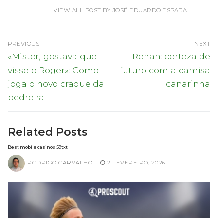
VIEW ALL POST BY JOSÉ EDUARDO ESPADA
Navegação
PREVIOUS
NEXT
de
Previous
Next
«Mister, gostava que
Renan: certeza de
post:
post:
artigos
visse o Roger»: Como
futuro com a camisa
joga o novo craque da
canarinha
pedreira
Related Posts
Best mobile casinos 59txt
RODRIGO CARVALHO
2 FEVEREIRO, 2026