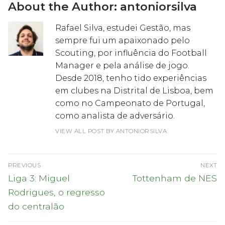
About the Author:
antoniorsilva
Rafael Silva, estudei Gestão, mas
sempre fui um apaixonado pelo
Scouting, por influência do Football
Manager e pela análise de jogo.
Desde 2018, tenho tido experiências
em clubes na Distrital de Lisboa, bem
como no Campeonato de Portugal,
como analista de adversário.
VIEW ALL POST BY ANTONIORSILVA
Navegação
PREVIOUS
NEXT
de
Previous
Next
Liga 3: Miguel
Tottenham de NES
post:
post:
artigos
Rodrigues, o regresso
do centralão