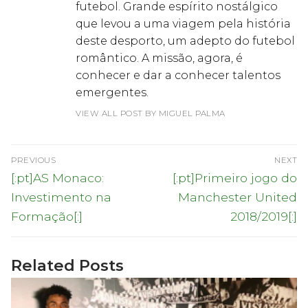
futebol. Grande espírito nostálgico
que levou a uma viagem pela história
deste desporto, um adepto do futebol
romântico. A missão, agora, é
conhecer e dar a conhecer talentos
emergentes.
VIEW ALL POST BY MIGUEL PALMA
Navegação
PREVIOUS
NEXT
de
Previous
Next
[:pt]AS Monaco:
[:pt]Primeiro jogo do
post:
post:
artigos
Investimento na
Manchester United
Formação[:]
2018/2019[:]
Related Posts