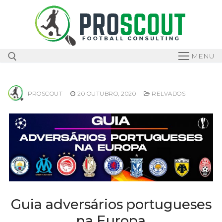
Skip
to
content
MENU
PROSCOUT
20 OUTUBRO, 2020
RELVADOS
Search for:
Guia adversários portugueses
na Europa