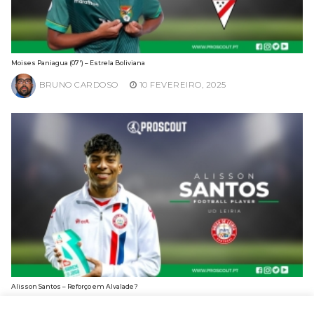
Moises Paniagua (07′) – Estrela Boliviana
BRUNO CARDOSO
10 FEVEREIRO, 2025
Alisson Santos – Reforço em Alvalade?
BRUNO CARDOSO
3 FEVEREIRO, 2025