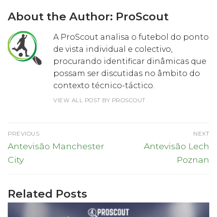
About the Author:
ProScout
A ProScout analisa o futebol do ponto
de vista individual e colectivo,
procurando identificar dinâmicas que
possam ser discutidas no âmbito do
contexto técnico-táctico.
VIEW ALL POST BY PROSCOUT
Navegação
PREVIOUS
NEXT
de
Previous
Next
Antevisão Manchester
Antevisão Lech
post:
post:
artigos
City
Poznan
Related Posts