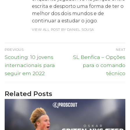
escrita e desporto uma forma de ter o
melhor dos dois mundos e de
continuar a estudar o jogo.
VIEW ALL POST BY DANIEL SOUSA
Navegação
PREVIOUS
NEXT
de
Previous
Next
Scouting: 10 jovens
SL Benfica – Opções
post:
post:
artigos
internacionais para
para o comando
seguir em 2022
técnico
Related Posts