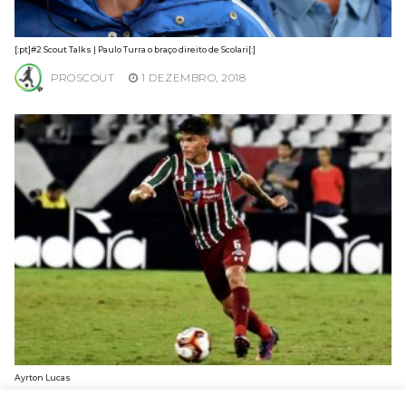
[:pt]#2 Scout Talks | Paulo Turra o braço direito de Scolari[:]
PROSCOUT
1 DEZEMBRO, 2018
Ayrton Lucas