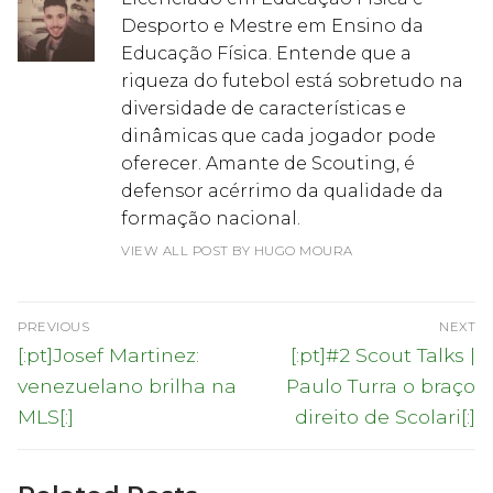
Desporto e Mestre em Ensino da
Educação Física. Entende que a
riqueza do futebol está sobretudo na
diversidade de características e
dinâmicas que cada jogador pode
oferecer. Amante de Scouting, é
defensor acérrimo da qualidade da
formação nacional.
VIEW ALL POST BY HUGO MOURA
Navegação
PREVIOUS
NEXT
de
Previous
Next
[:pt]Josef Martinez:
[:pt]#2 Scout Talks |
post:
post:
artigos
venezuelano brilha na
Paulo Turra o braço
MLS[:]
direito de Scolari[:]