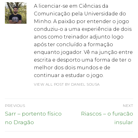
A licenciar-se em Ciências da
Comunicação pela Universidade do
Minho. A paixão por entender o jogo
conduziu-o a uma experiência de dois
anos como treinador adjunto logo
após ter concluído a formação
enquanto jogador. Vê na junção entre
escrita e desporto uma forma de ter o
melhor dos dois mundos e de
continuar a estudar o jogo.
VIEW ALL POST BY DANIEL SOUSA
Navegação
PREVIOUS
NEXT
de
Previous
Next
Sarr – portento físico
Riascos – o furacão
post:
post:
artigos
no Dragão
insular