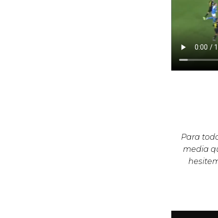
Para todo
media qu
hesite