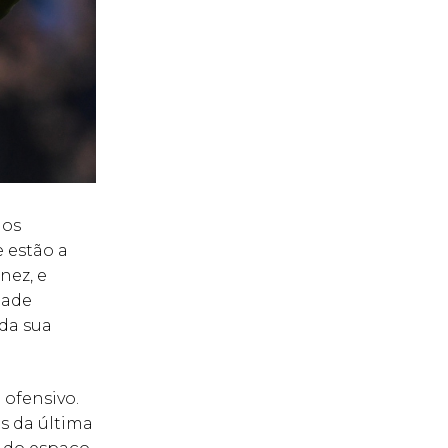
dos
 estão a
nez, e
dade
 da sua
ofensivo.
ás da última