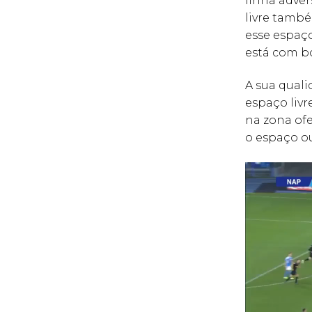
linha adver
livre tamb
esse espaç
está com bo
A sua quali
espaço liv
na zona ofe
o espaço ou