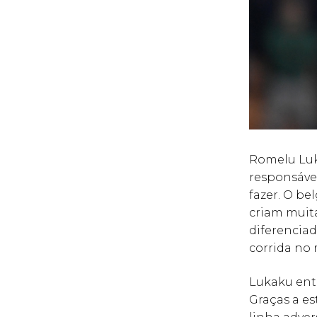
Romelu Luka
responsáve
fazer. O b
criam muit
diferenciad
corrida no
Lukaku ent
Graças a es