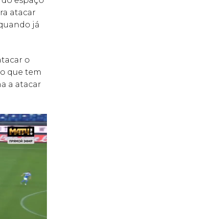
o do espaço
ra atacar
 quando já
atacar o
ço que tem
ma a atacar