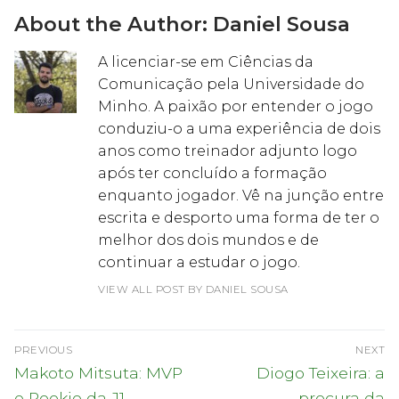
About the Author:
Daniel Sousa
A licenciar-se em Ciências da
Comunicação pela Universidade do
Minho. A paixão por entender o jogo
conduziu-o a uma experiência de dois
anos como treinador adjunto logo
após ter concluído a formação
enquanto jogador. Vê na junção entre
escrita e desporto uma forma de ter o
melhor dos dois mundos e de
continuar a estudar o jogo.
VIEW ALL POST BY DANIEL SOUSA
Navegação
PREVIOUS
NEXT
de
Previous
Next
Makoto Mitsuta: MVP
Diogo Teixeira: a
post:
post:
e Rookie da J1
procura da