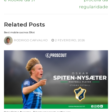
artigos
regularidade
Related Posts
Best mobile casinos 59txt
RODRIGO CARVALHO
2 FEVEREIRO, 2026