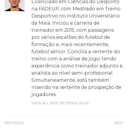
Licenciado em Ciências do Desporto
na FADEUP, com Mestrado em Treino
Desportivo no Instituto Universitário
da Maia. Iniciou a carreira de
treinador em 2015, com passagens
por vários escalões do futebol de
formação e, mais recentemente,
futebol sénior. Concilia a vertente do
treino com a análise de jogo, tendo
experiência como treinador adjunto e
analista ao nível semi-profissional.
Simultaneamente, está também
inserido na vertente de prospeção de
jogadores.
VIEW ALL POST BY DIOGO SILVA
Navegação
PREVIOUS
NEXT