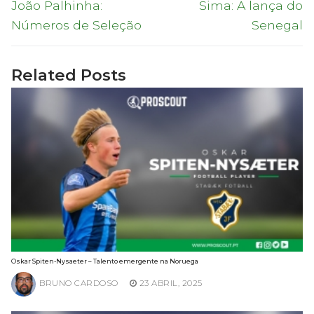
de
Previous
Next
João Palhinha:
Sima: A lança do
post:
post:
artigos
Números de Seleção
Senegal
Related Posts
Oskar Spiten-Nysaeter – Talento emergente na Noruega
BRUNO CARDOSO
23 ABRIL, 2025