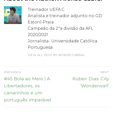
Treinador UEFA C
Analista e treinador adjunto no GD
Estoril-Praia
Campeão da 2.ºa divisão da AFL
2020/2021
Jornalista- Universidade Católica
Portuguesa.
VIEW ALL POST BY AFONSO CABRAL
Navegação
PREVIOUS
NEXT
de
Previous
Next
#45 Bola ao Meio | A
Rúben Dias: City
post:
post:
artigos
Libertadores, os
‘Wonderwall’
canarinhos e um
português imparável