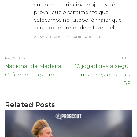
que o meu principal objectivo é
provar que o sentimento que
colocamos no futebol é maior que
aquilo que pretendem fazer dele.
VIEW ALL POST BY DANIELA AZEVEDO
Navegação
PREVIOUS
NEXT
de
Previous
Next
Nacional da Madeira |
10 jogadoras a seguir
post:
post:
artigos
O líder da LigaPro
com atenção na Liga
BPI
Related Posts