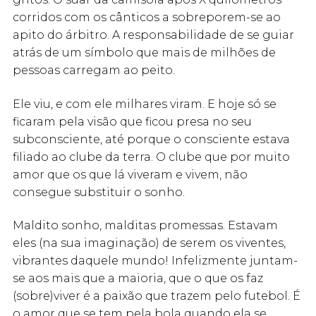
corridos com os cânticos a sobreporem-se ao
apito do árbitro. A responsabilidade de se guiar
atrás de um símbolo que mais de milhões de
pessoas carregam ao peito.
Ele viu, e com ele milhares viram. E hoje só se
ficaram pela visão que ficou presa no seu
subconsciente, até porque o consciente estava
filiado ao clube da terra. O clube que por muito
amor que os que lá viveram e vivem, não
consegue substituir o sonho.
Maldito sonho, malditas promessas. Estavam
eles (na sua imaginação) de serem os viventes,
vibrantes daquele mundo! Infelizmente juntam-
se aos mais que a maioria, que o que os faz
(sobre)viver é a paixão que trazem pelo futebol. É
o amor que se tem pela bola quando ela se