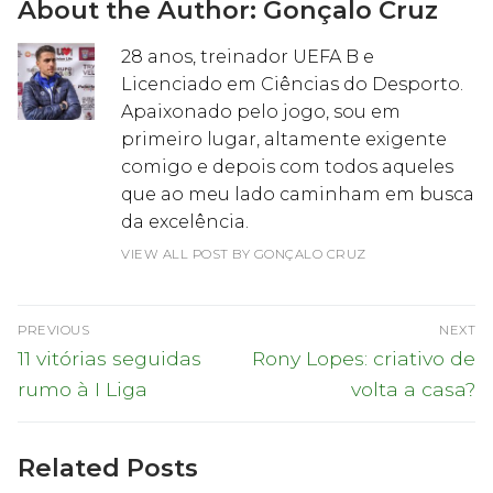
About the Author:
Gonçalo Cruz
28 anos, treinador UEFA B e
Licenciado em Ciências do Desporto.
Apaixonado pelo jogo, sou em
primeiro lugar, altamente exigente
comigo e depois com todos aqueles
que ao meu lado caminham em busca
da excelência.
VIEW ALL POST BY GONÇALO CRUZ
Navegação
PREVIOUS
NEXT
de
Previous
Next
11 vitórias seguidas
Rony Lopes: criativo de
post:
post:
artigos
rumo à I Liga
volta a casa?
Related Posts