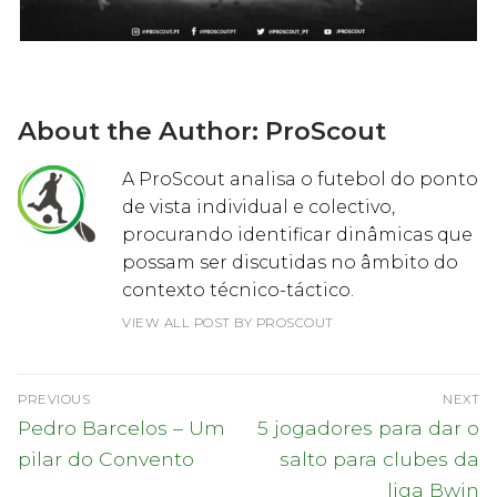
About the Author:
ProScout
A ProScout analisa o futebol do ponto
de vista individual e colectivo,
procurando identificar dinâmicas que
possam ser discutidas no âmbito do
contexto técnico-táctico.
VIEW ALL POST BY PROSCOUT
Navegação
PREVIOUS
NEXT
de
Previous
Next
Pedro Barcelos – Um
5 jogadores para dar o
post:
post:
artigos
pilar do Convento
salto para clubes da
liga Bwin