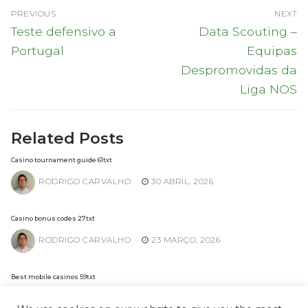
Navegação
PREVIOUS
NEXT
de
Previous
Next
Teste defensivo a
Data Scouting –
post:
post:
artigos
Portugal
Equipas
Despromovidas da
Liga NOS
Related Posts
Casino tournament guide 61txt
RODRIGO CARVALHO
30 ABRIL, 2026
Casino bonus codes 27txt
RODRIGO CARVALHO
23 MARÇO, 2026
Best mobile casinos 59txt
RODRIGO CARVALHO
2 FEVEREIRO, 2026