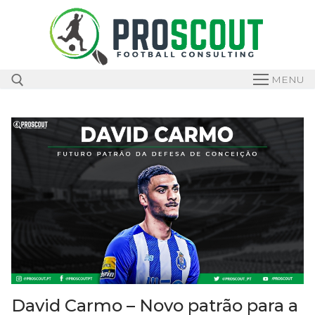
Skip
to
content
MENU
Search for:
David Carmo – Novo patrão para a